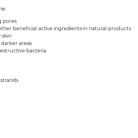
ne:
g pores
f other beneficial active ingredients in natural products
 skin
 darker areas
estructive bacteria
n
 strands